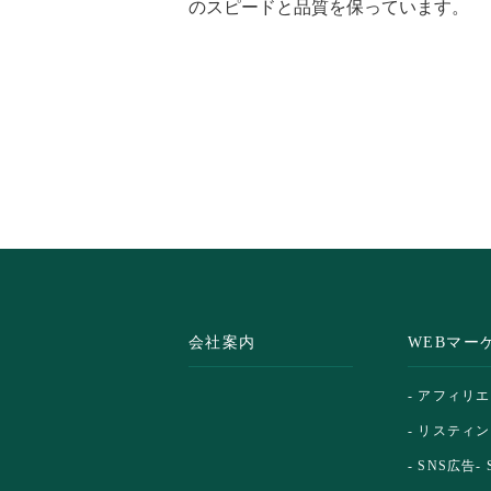
のスピードと品質を保っています。
会社案内
WEBマー
- アフィリ
- リスティ
- SNS広告
-